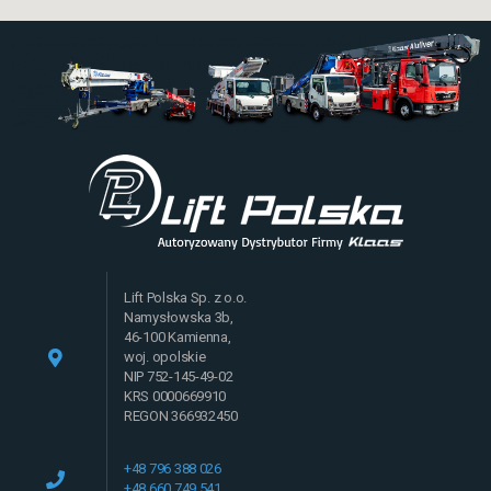
Lift Polska Sp. z o.o.
Namysłowska 3b,
46-100 Kamienna,
woj. opolskie
NIP 752-145-49-02
KRS 0000669910
REGON 366932450
+48 796 388 026
+48 660 749 541