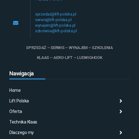
sprzedaż@lift-polska.pl
serwis@lift-polska.pl
wynajem@lift-polska.pl
szkolenia@lift-polska.pl
SPRZEDAŻ – SERWIS – WYNAJEM – SZKOLENIA
KLAAS – AERO-LIFT – LUDWIGHOOK
Nawigacja
Home
Lift Polska
Histo
Mas
Histo
Oferta
Aktu
Mas
Misj
Technika Klaas
Gale
Wyna
Klaa
Dlaczego my
Serw
AMA