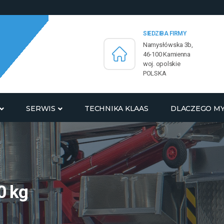
SIEDZIBA FIRMY
Namysłówska 3b,
46-100 Kamienna
woj. opolskie
POLSKA
SERWIS
TECHNIKA KLAAS
DLACZEGO M
0 kg