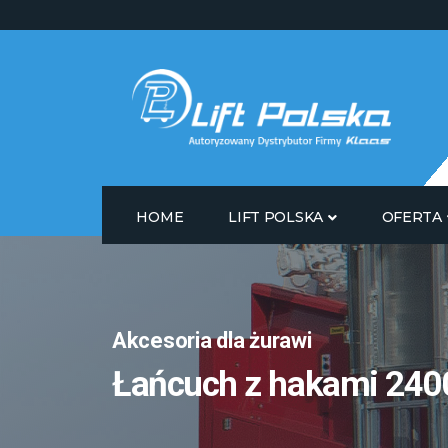
HOME
LIFT POLSKA
OFERTA
Akcesoria dla żurawi
Łańcuch z hakami 240