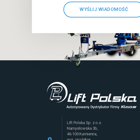
WYŚLIJ WIADOMOŚĆ
Lift Polska Sp. z o.o.
Namysłowska 3b,
46-100 Kamienna,
woj. opolskie