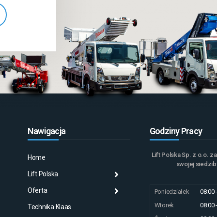
Nawigacja
Godziny Pracy
Lift Polska Sp. z o.o. 
Home
Wstecz
Wstecz
Wstecz
swojej siedzib
Lift Polska
Historia
Maszyny nowe
Historia
Oferta
Aktualności
Maszyny używane
Misja Klaas
Poniedziałek
08:00 
Wtorek
08:00 
Technika Klaas
Galeria
Wynajem i Usługi
Klaas at work