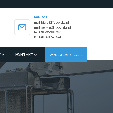
KONTAKT
mail: biuro@lift-polska.pl
mail: serwis@lift-polska.pl
tel: +48 796 388 026
tel: +48 660 749 541
Y
KONTAKT
WYŚLIJ ZAPYTANIE