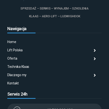
SPRZEDAŻ – SERWIS – WYNAJEM – SZKOLENIA
KLAAS – AERO-LIFT – LUDWIGHOOK
Nawigacja
Home
Lift Polska
Histo
Mas
Histo
Oferta
Aktu
Mas
Misj
Technika Klaas
Gale
Wyna
Klaa
Dlaczego my
Serw
AMA
Kontakt
Serwis 24h