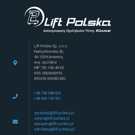
Lift Polska Sp. z o.o.
Namysłowska 3b,
46-100 Kamienna,
woj. opolskie
NIP 752-145-49-02
KRS 0000669910
REGON 366932450
+48 796 388 026
+48 660 749 541
sprzedaż@lift-polska.pl
serwis@lift-polska.pl
wynajem@lift-polska.pl
szkolenia@lift-polska.pl