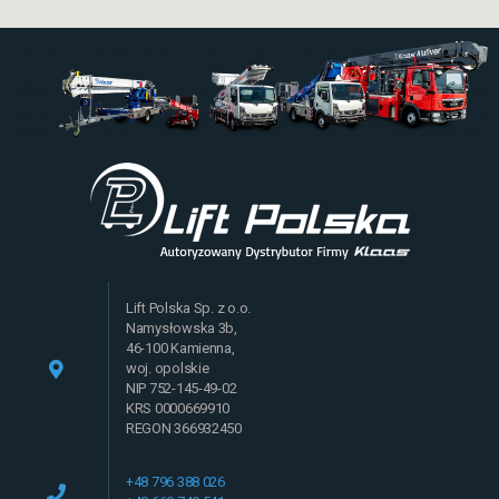
Lift Polska Sp. z o.o.
Namysłowska 3b,
46-100 Kamienna,
woj. opolskie
NIP 752-145-49-02
KRS 0000669910
REGON 366932450
+48 796 388 026