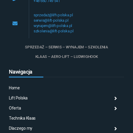
+48 660 749 541
sprzedaż@lift-polska.pl
serwis@lift-polska.pl
wynajem@lift-polska.pl
szkolenia@lift-polska.pl
SPRZEDAŻ – SERWIS – WYNAJEM – SZKOLENIA
KLAAS – AERO-LIFT – LUDWIGHOOK
Nawigacja
Home
Lift Polska
Histo
Mas
Histo
Oferta
Aktu
Mas
Misj
Technika Klaas
Gale
Wyna
Klaa
Dlaczego my
Serw
AMA