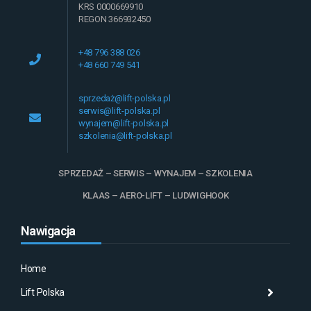
KRS 0000669910
REGON 366932450
+48 796 388 026
+48 660 749 541
sprzedaż@lift-polska.pl
serwis@lift-polska.pl
wynajem@lift-polska.pl
szkolenia@lift-polska.pl
SPRZEDAŻ – SERWIS – WYNAJEM – SZKOLENIA
KLAAS – AERO-LIFT – LUDWIGHOOK
Nawigacja
Home
Lift Polska
Histo
Mas
Histo