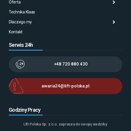
Oferta
Aktu
Mas
Misj
Technika Klaas
Gale
Wyna
Klaa
Dlaczego my
Serw
AMA
Kontakt
Serwis 24h
+48 720 880 430
awaria24@lift-polska.pl
Godziny Pracy
Lift Polska Sp. z o.o. zaprasza do swojej siedziby: