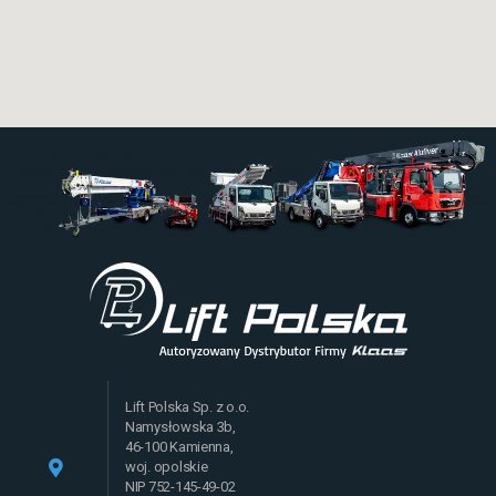
Lift Polska Sp. z o.o.
Namysłowska 3b,
46-100 Kamienna,
woj. opolskie
NIP 752-145-49-02