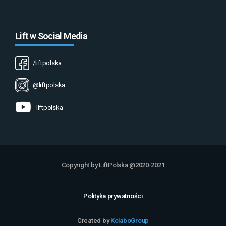
Lift w Social Media
/liftpolska
@liftpolska
liftpolska
Copyright by LiftPolska @2020-2021
Polityka prywatności
Created by
KolaboGroup