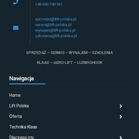
+48 660 749 541
sprzedaż@lift-polska.pl
serwis@lift-polska.pl
wynajem@lift-polska.pl
szkolenia@lift-polska.pl
SPRZEDAŻ – SERWIS – WYNAJEM – SZKOLENIA
KLAAS – AERO-LIFT – LUDWIGHOOK
Nawigacja
Home
Lift Polska
Histo
Mas
Histo
Oferta
Aktu
Mas
Misj
Technika Klaas
Gale
Wyna
Klaa
Dlaczego my
Serw
AMA