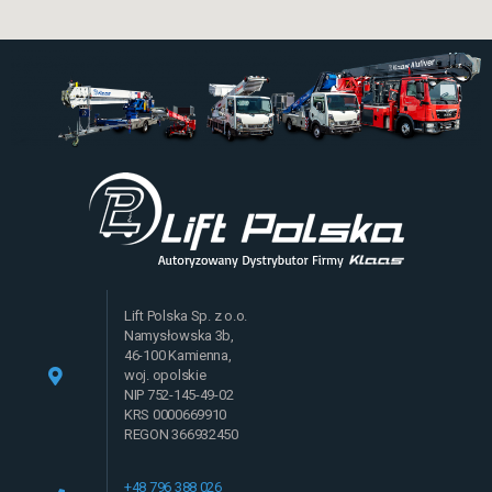
Lift Polska Sp. z o.o.
Namysłowska 3b,
46-100 Kamienna,
woj. opolskie
NIP 752-145-49-02
KRS 0000669910
REGON 366932450
+48 796 388 026